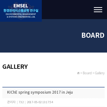
BOARD
GALLERY
> Board > Gallery
KIChE spring symposium 2017 in Jeju
관리자
|
732
|
2017-05-02 13:17:54