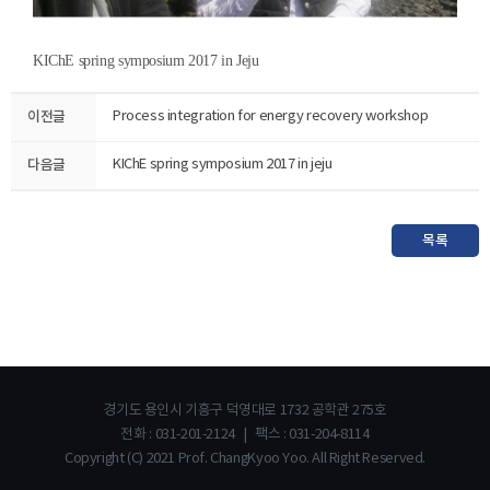
KIChE spring symposium 2017 in Jeju
이전글
Process integration for energy recovery workshop
다음글
KIChE spring symposium 2017 in jeju
목록
경기도 용인시 기흥구 덕영대로 1732 공학관 275호
전화 : 031-201-2124 | 팩스 : 031-204-8114
Copyright (C) 2021 Prof. ChangKyoo Yoo. All Right Reserved.