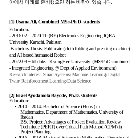
야에서
미래를
준비했으면
하는
바람이
있습니다
.
[1]
Usama Ali
, Combined MSc-Ph.D. students
Education:
- 2016.02 – 2020.11
:
(BE) Electronics Engineering IQRA
University Karachi, Pakistan
Bachelors
Thesis: Foldimate
(cloth folding and pressing machine)
and AI based humanoid Robot
- 2022.0
9
~ till date: KyungHee University (MS/PhD combined
- Integrated Engineering
@ Dept of Applied Environment
)
Research Interest:
Smart Systems/ Machine Learning/ Digita
l
Twin/ Reinforcement Learning/Data
Science
[2]
Israel Ayodamola Bayode
​, Ph.D. students
Education:
•
2010 – 2014:
Bachelor of Science (Hons.) in
Mathematics,
Department of Mathematics,
University of
Ibadan
BSc Project: Advantages of Project Evaluation Review
Technique (PERT) over Critical Path Method (CPM) in
Project Planning
•
2016 – 2018:
Master of Science in Mathematics,
Department