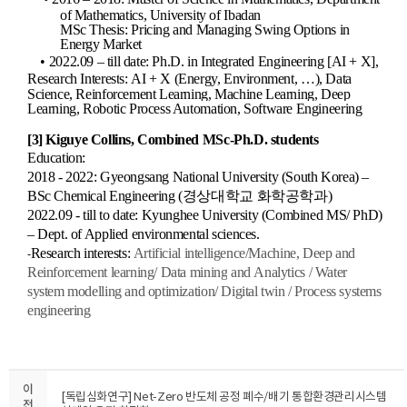
of Mathematics,
University of Ibadan
MSc Thesis: Pricing and Managing Swing Options in
Energy Market
•
2022.09 – till date:
Ph.D. in Integrated Engineering [AI + X]
,
Research Interest
s
:
AI + X (Energy,
Environment, …),
Data
Science, Reinforcement Learning, Machine Learning, Deep
Learning, Robotic Process Automation, Software Engineering
[3]
Kiguye Collins
​, Combined MSc-Ph.D. students
Education:
2018 - 2022: Gyeongsang National University (South Korea) –
BSc Chemical Engineering (경상대학교 화학공학과)
2022.09 - till to date: Kyunghee University (Combined MS/ PhD)
– Dept. of Applied environmental
sciences.
Research interests:
Artificial intelligence/Machine, Deep and
-
Reinforcement learning/ Data
mining
and
Analytics / Water
system modelling and optimization/ Digital twin / Process systems
engineering
이
[독립심화연구] Net-Zero 반도체 공정 폐수/배기 통합환경관리시스템
전