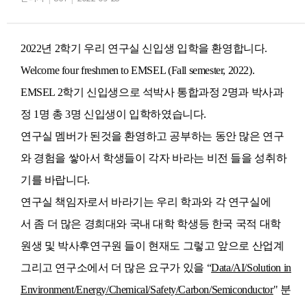
2022
년
2
학기 우리 연구실
신입생
입학을
환영합니다
.
​
Welcome four freshmen to EMSEL (Fall semester, 2022).
EMSEL
​ 2학기
신입생으로 석박사 통합과정 2명과
박사과
정 1명 총 3명 신입생이
입학하였습
니다
.
연구실
멤버가
된것을
환영하고
공부하는
동안
많은
연구
와
경험을
쌓아서
학생들이
각자
바라는
비전 들을
성취하
기를
바랍니다
.
연구실
책임자로서
바라기는
우리
학과와
각
연구실에
서
좀
더
많은
경희대와 국내 대학
학생등
한국
국적
대학
원생
및
박사후연구원
들이
현재도
그렇고
앞으로
산업계
그리고
연구소에서
더
많은
요구가
있을
“
Data/
AI/Solution in
Environment/Energy/Chemical/Safety/Carbon/Semiconductor
"
분