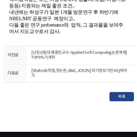
등등) 지원되는 제일 좋은 조건..
내년에는 허성구가 일본 1개월 방문연구 후 하반기에
NREL/MIT 공동연구 예정이고..
다들 좋은 연구 performance와 업적, 그 결과물을 보여주
어서 지도교수로서 감사.
[난징산림대 류홍빈교수: Applied Soft Computing논문게재]
이전글
TOP5%기계학
[Shahzeb학생,첫논문, B&E, JCR2%] 외기정보기반 IAQ제어
다음글
기
목록